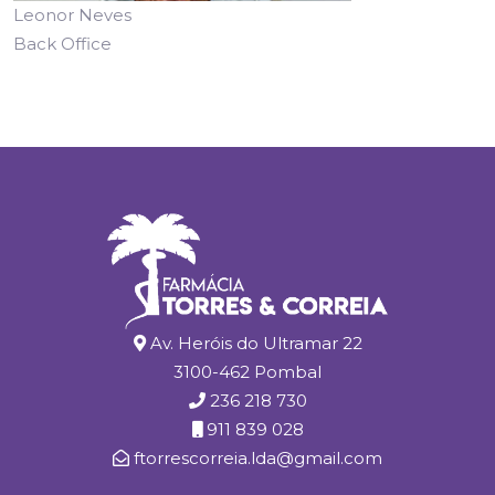
Leonor Neves
Back Office
Av. Heróis do Ultramar 22
3100-462 Pombal
236 218 730
911 839 028
ftorrescorreia.lda@gmail.com