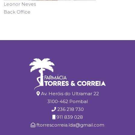
Leonor Neves
Back Office
Av. Heróis do Ultramar 22
3100-462 Pombal
236 218 730
911 839 028
ftorrescorreia.lda@gmail.com